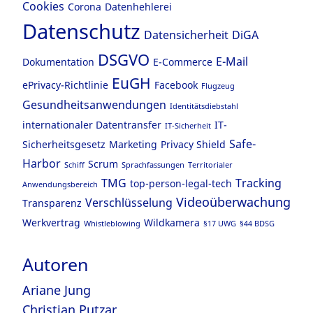
Cookies
Corona
Datenhehlerei
Datenschutz
Datensicherheit
DiGA
DSGVO
E-Mail
Dokumentation
E-Commerce
EuGH
ePrivacy-Richtlinie
Facebook
Flugzeug
Gesundheitsanwendungen
Identitätsdiebstahl
internationaler Datentransfer
IT-
IT-Sicherheit
Safe-
Sicherheitsgesetz
Marketing
Privacy Shield
Harbor
Scrum
Schiff
Sprachfassungen
Territorialer
TMG
Tracking
top-person-legal-tech
Anwendungsbereich
Videoüberwachung
Verschlüsselung
Transparenz
Werkvertrag
Wildkamera
Whistleblowing
§17 UWG
§44 BDSG
Autoren
Ariane Jung
Christian Putzar