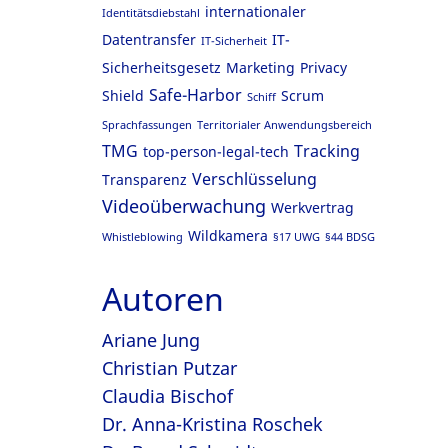
internationaler
Identitätsdiebstahl
Datentransfer
IT-
IT-Sicherheit
Sicherheitsgesetz
Marketing
Privacy
Safe-Harbor
Shield
Scrum
Schiff
Sprachfassungen
Territorialer Anwendungsbereich
TMG
Tracking
top-person-legal-tech
Verschlüsselung
Transparenz
Videoüberwachung
Werkvertrag
Wildkamera
Whistleblowing
§17 UWG
§44 BDSG
Autoren
Ariane Jung
Christian Putzar
Claudia Bischof
Dr. Anna-Kristina Roschek