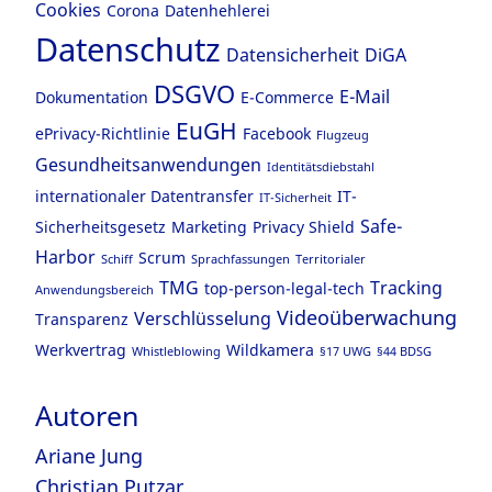
Cookies
Corona
Datenhehlerei
Datenschutz
Datensicherheit
DiGA
DSGVO
E-Mail
Dokumentation
E-Commerce
EuGH
ePrivacy-Richtlinie
Facebook
Flugzeug
Gesundheitsanwendungen
Identitätsdiebstahl
internationaler Datentransfer
IT-
IT-Sicherheit
Safe-
Sicherheitsgesetz
Marketing
Privacy Shield
Harbor
Scrum
Schiff
Sprachfassungen
Territorialer
TMG
Tracking
top-person-legal-tech
Anwendungsbereich
Videoüberwachung
Verschlüsselung
Transparenz
Werkvertrag
Wildkamera
Whistleblowing
§17 UWG
§44 BDSG
Autoren
Ariane Jung
Christian Putzar