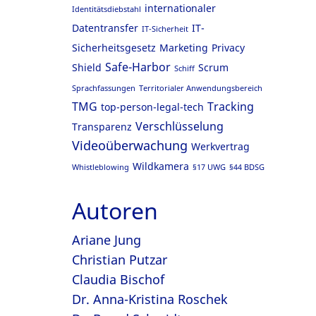
internationaler
Identitätsdiebstahl
Datentransfer
IT-
IT-Sicherheit
Sicherheitsgesetz
Marketing
Privacy
Safe-Harbor
Shield
Scrum
Schiff
Sprachfassungen
Territorialer Anwendungsbereich
TMG
Tracking
top-person-legal-tech
Verschlüsselung
Transparenz
Videoüberwachung
Werkvertrag
Wildkamera
Whistleblowing
§17 UWG
§44 BDSG
Autoren
Ariane Jung
Christian Putzar
Claudia Bischof
Dr. Anna-Kristina Roschek