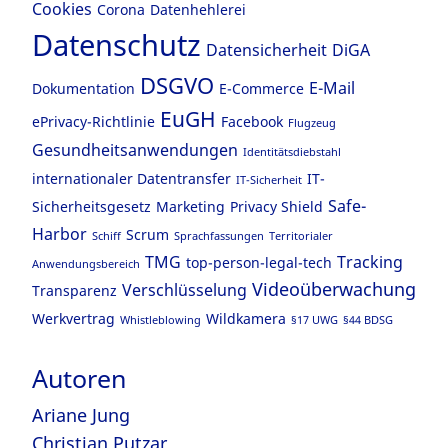
Cookies
Corona
Datenhehlerei
Datenschutz
Datensicherheit
DiGA
DSGVO
E-Mail
Dokumentation
E-Commerce
EuGH
ePrivacy-Richtlinie
Facebook
Flugzeug
Gesundheitsanwendungen
Identitätsdiebstahl
internationaler Datentransfer
IT-
IT-Sicherheit
Safe-
Sicherheitsgesetz
Marketing
Privacy Shield
Harbor
Scrum
Schiff
Sprachfassungen
Territorialer
TMG
Tracking
top-person-legal-tech
Anwendungsbereich
Videoüberwachung
Verschlüsselung
Transparenz
Werkvertrag
Wildkamera
Whistleblowing
§17 UWG
§44 BDSG
Autoren
Ariane Jung
Christian Putzar