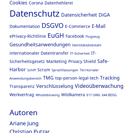
Cookies
Corona
Datenhehlerei
Datenschutz
Datensicherheit
DiGA
DSGVO
E-Mail
Dokumentation
E-Commerce
EuGH
ePrivacy-Richtlinie
Facebook
Flugzeug
Gesundheitsanwendungen
Identitätsdiebstahl
internationaler Datentransfer
IT-
IT-Sicherheit
Safe-
Sicherheitsgesetz
Marketing
Privacy Shield
Harbor
Scrum
Schiff
Sprachfassungen
Territorialer
TMG
Tracking
top-person-legal-tech
Anwendungsbereich
Videoüberwachung
Verschlüsselung
Transparenz
Werkvertrag
Wildkamera
Whistleblowing
§17 UWG
§44 BDSG
Autoren
Ariane Jung
Christian Putzar