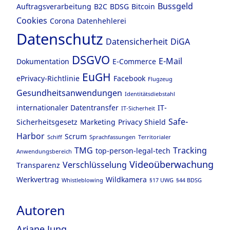
Bussgeld
Auftragsverarbeitung
B2C
BDSG
Bitcoin
Cookies
Corona
Datenhehlerei
Datenschutz
Datensicherheit
DiGA
DSGVO
E-Mail
Dokumentation
E-Commerce
EuGH
ePrivacy-Richtlinie
Facebook
Flugzeug
Gesundheitsanwendungen
Identitätsdiebstahl
internationaler Datentransfer
IT-
IT-Sicherheit
Safe-
Sicherheitsgesetz
Marketing
Privacy Shield
Harbor
Scrum
Schiff
Sprachfassungen
Territorialer
TMG
Tracking
top-person-legal-tech
Anwendungsbereich
Videoüberwachung
Verschlüsselung
Transparenz
Werkvertrag
Wildkamera
Whistleblowing
§17 UWG
§44 BDSG
Autoren
Ariane Jung