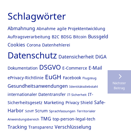
Schlagwörter
Abmahnung
Abnahme
agile Projektentwicklung
Bussgeld
Auftragsverarbeitung
B2C
BDSG
Bitcoin
Cookies
Corona
Datenhehlerei
Datenschutz
Datensicherheit
DiGA
DSGVO
E-Mail
Dokumentation
E-Commerce
EuGH
ePrivacy-Richtlinie
Facebook
Flugzeug
Nächster
Gesundheitsanwendungen
Identitätsdiebstahl
Beitrag
internationaler Datentransfer
IT-
IT-Sicherheit
Safe-
Sicherheitsgesetz
Marketing
Privacy Shield
Harbor
Scrum
Schiff
Sprachfassungen
Territorialer
TMG
top-person-legal-tech
Anwendungsbereich
Tracking
Verschlüsselung
Transparenz