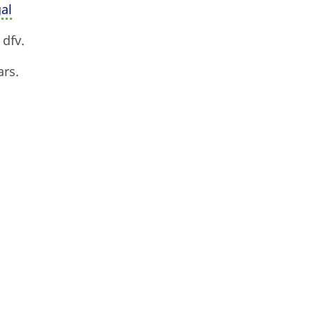
al
dfv.
rs.