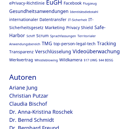
EuGH
ePrivacy-Richtlinie
Facebook
Flugzeug
Gesundheitsanwendungen
Identitätsdiebstahl
internationaler Datentransfer
IT-
IT-Sicherheit
Safe-
Sicherheitsgesetz
Marketing
Privacy Shield
Harbor
Scrum
Schiff
Sprachfassungen
Territorialer
TMG
Tracking
top-person-legal-tech
Anwendungsbereich
Videoüberwachung
Verschlüsselung
Transparenz
Werkvertrag
Wildkamera
Whistleblowing
§17 UWG
§44 BDSG
Autoren
Ariane Jung
Christian Putzar
Claudia Bischof
Dr. Anna-Kristina Roschek
Dr. Bernd Schmidt
Dr. Bernhard Freund