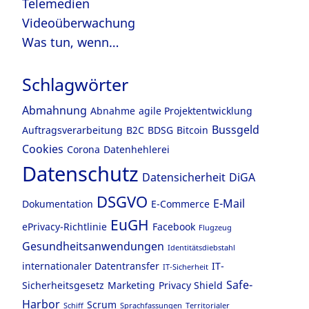
Telemedien
Videoüberwachung
Was tun, wenn…
Schlagwörter
Abmahnung
Abnahme
agile Projektentwicklung
Bussgeld
Auftragsverarbeitung
B2C
BDSG
Bitcoin
Cookies
Corona
Datenhehlerei
Datenschutz
Datensicherheit
DiGA
DSGVO
E-Mail
Dokumentation
E-Commerce
EuGH
ePrivacy-Richtlinie
Facebook
Flugzeug
Gesundheitsanwendungen
Identitätsdiebstahl
internationaler Datentransfer
IT-
IT-Sicherheit
Safe-
Sicherheitsgesetz
Marketing
Privacy Shield
Harbor
Scrum
Schiff
Sprachfassungen
Territorialer