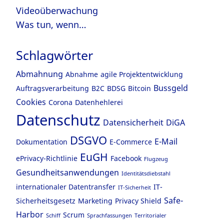
Videoüberwachung
Was tun, wenn…
Schlagwörter
Abmahnung
Abnahme
agile Projektentwicklung
Bussgeld
Auftragsverarbeitung
B2C
BDSG
Bitcoin
Cookies
Corona
Datenhehlerei
Datenschutz
Datensicherheit
DiGA
DSGVO
E-Mail
Dokumentation
E-Commerce
EuGH
ePrivacy-Richtlinie
Facebook
Flugzeug
Gesundheitsanwendungen
Identitätsdiebstahl
internationaler Datentransfer
IT-
IT-Sicherheit
Safe-
Sicherheitsgesetz
Marketing
Privacy Shield
Harbor
Scrum
Schiff
Sprachfassungen
Territorialer