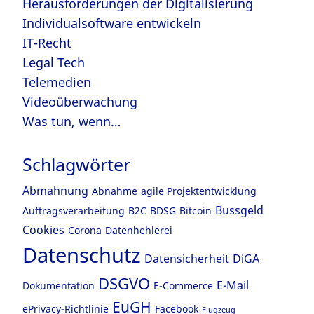
Herausforderungen der Digitalisierung
Individualsoftware entwickeln
IT-Recht
Legal Tech
Telemedien
Videoüberwachung
Was tun, wenn…
Schlagwörter
Abmahnung
Abnahme
agile Projektentwicklung
Bussgeld
Auftragsverarbeitung
B2C
BDSG
Bitcoin
Cookies
Corona
Datenhehlerei
Datenschutz
Datensicherheit
DiGA
DSGVO
E-Mail
Dokumentation
E-Commerce
EuGH
ePrivacy-Richtlinie
Facebook
Flugzeug