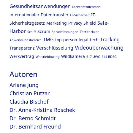
Gesundheitsanwendungen
Identitätsdiebstahl
internationaler Datentransfer
IT-
IT-Sicherheit
Safe-
Sicherheitsgesetz
Marketing
Privacy Shield
Harbor
Scrum
Schiff
Sprachfassungen
Territorialer
TMG
Tracking
top-person-legal-tech
Anwendungsbereich
Videoüberwachung
Verschlüsselung
Transparenz
Werkvertrag
Wildkamera
Whistleblowing
§17 UWG
§44 BDSG
Autoren
Ariane Jung
Christian Putzar
Claudia Bischof
Dr. Anna-Kristina Roschek
Dr. Bernd Schmidt
Dr. Bernhard Freund