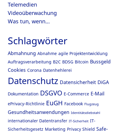
Telemedien
Videoüberwachung
Was tun, wenn…
Schlagwörter
Abmahnung
Abnahme
agile Projektentwicklung
Bussgeld
Auftragsverarbeitung
B2C
BDSG
Bitcoin
Cookies
Corona
Datenhehlerei
Datenschutz
Datensicherheit
DiGA
DSGVO
E-Mail
Dokumentation
E-Commerce
EuGH
ePrivacy-Richtlinie
Facebook
Flugzeug
Gesundheitsanwendungen
Identitätsdiebstahl
internationaler Datentransfer
IT-
IT-Sicherheit
Safe-
Sicherheitsgesetz
Marketing
Privacy Shield