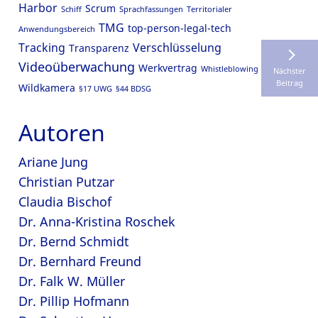
Harbor
Scrum
Schiff
Sprachfassungen
Territorialer
TMG
top-person-legal-tech
Anwendungsbereich
Tracking
Verschlüsselung
Transparenz
Videoüberwachung
Werkvertrag
Whistleblowing
Nächster
Beitrag
Wildkamera
§17 UWG
§44 BDSG
Autoren
Ariane Jung
Christian Putzar
Claudia Bischof
Dr. Anna-Kristina Roschek
Dr. Bernd Schmidt
Dr. Bernhard Freund
Dr. Falk W. Müller
Dr. Pillip Hofmann