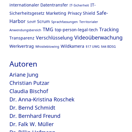
internationaler Datentransfer
IT-
IT-Sicherheit
Safe-
Sicherheitsgesetz
Marketing
Privacy Shield
Harbor
Scrum
Schiff
Sprachfassungen
Territorialer
TMG
Tracking
top-person-legal-tech
Anwendungsbereich
Videoüberwachung
Verschlüsselung
Transparenz
Werkvertrag
Wildkamera
Whistleblowing
§17 UWG
§44 BDSG
Autoren
Ariane Jung
Christian Putzar
Claudia Bischof
Dr. Anna-Kristina Roschek
Dr. Bernd Schmidt
Dr. Bernhard Freund
Dr. Falk W. Müller