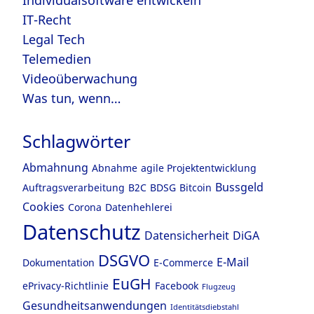
IT-Recht
Legal Tech
Telemedien
Videoüberwachung
Was tun, wenn…
Schlagwörter
Abmahnung
Abnahme
agile Projektentwicklung
Bussgeld
Auftragsverarbeitung
B2C
BDSG
Bitcoin
Cookies
Corona
Datenhehlerei
Datenschutz
Datensicherheit
DiGA
DSGVO
E-Mail
Dokumentation
E-Commerce
EuGH
ePrivacy-Richtlinie
Facebook
Flugzeug
Gesundheitsanwendungen
Identitätsdiebstahl