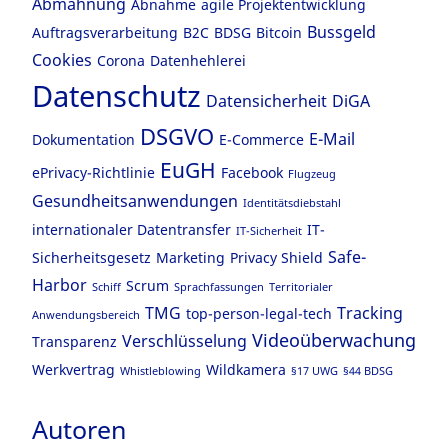
Abmahnung
Abnahme
agile Projektentwicklung
Bussgeld
Auftragsverarbeitung
B2C
BDSG
Bitcoin
Cookies
Corona
Datenhehlerei
Datenschutz
Datensicherheit
DiGA
DSGVO
E-Mail
Dokumentation
E-Commerce
EuGH
ePrivacy-Richtlinie
Facebook
Flugzeug
Gesundheitsanwendungen
Identitätsdiebstahl
internationaler Datentransfer
IT-
IT-Sicherheit
Safe-
Sicherheitsgesetz
Marketing
Privacy Shield
Harbor
Scrum
Schiff
Sprachfassungen
Territorialer
TMG
Tracking
top-person-legal-tech
Anwendungsbereich
Videoüberwachung
Verschlüsselung
Transparenz
Werkvertrag
Wildkamera
Whistleblowing
§17 UWG
§44 BDSG
Autoren