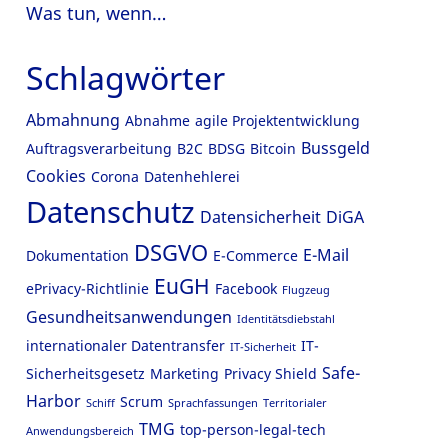
Was tun, wenn…
Schlagwörter
Abmahnung
Abnahme
agile Projektentwicklung
Bussgeld
Auftragsverarbeitung
B2C
BDSG
Bitcoin
Cookies
Corona
Datenhehlerei
Datenschutz
Datensicherheit
DiGA
DSGVO
E-Mail
Dokumentation
E-Commerce
EuGH
ePrivacy-Richtlinie
Facebook
Flugzeug
Gesundheitsanwendungen
Identitätsdiebstahl
internationaler Datentransfer
IT-
IT-Sicherheit
Safe-
Sicherheitsgesetz
Marketing
Privacy Shield
Harbor
Scrum
Schiff
Sprachfassungen
Territorialer
TMG
top-person-legal-tech
Anwendungsbereich