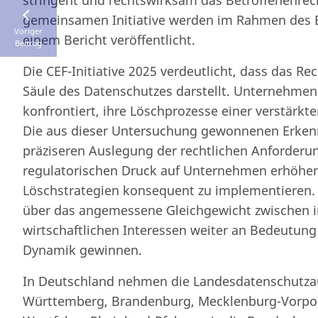
stringent und rechtswirksam das Betroffenenrec
gemeinsamen Initiative werden im Rahmen des E
Voriger
einem Bericht veröffentlicht.
Beitrag
Die CEF-Initiative 2025 verdeutlicht, dass das Re
Säule des Datenschutzes darstellt. Unternehmen
konfrontiert, ihre Löschprozesse einer verstärkt
Die aus dieser Untersuchung gewonnenen Erkenn
präziseren Auslegung der rechtlichen Anforderu
regulatorischen Druck auf Unternehmen erhöhe
Löschstrategien konsequent zu implementieren. 
über das angemessene Gleichgewicht zwischen i
wirtschaftlichen Interessen weiter an Bedeutu
Dynamik gewinnen.
In Deutschland nehmen die Landesdatenschutza
Württemberg, Brandenburg, Mecklenburg-Vorpo