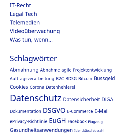
IT-Recht
Legal Tech
Telemedien
Videoüberwachung
Was tun, wenn…
Schlagwörter
Abmahnung
Abnahme
agile Projektentwicklung
Bussgeld
Auftragsverarbeitung
B2C
BDSG
Bitcoin
Cookies
Corona
Datenhehlerei
Datenschutz
Datensicherheit
DiGA
DSGVO
E-Mail
Dokumentation
E-Commerce
EuGH
ePrivacy-Richtlinie
Facebook
Flugzeug
Gesundheitsanwendungen
Identitätsdiebstahl