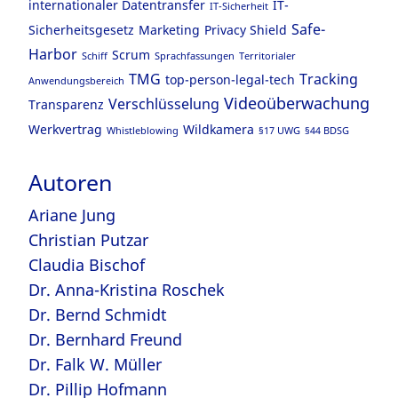
internationaler Datentransfer
IT-
IT-Sicherheit
Safe-
Sicherheitsgesetz
Marketing
Privacy Shield
Harbor
Scrum
Schiff
Sprachfassungen
Territorialer
TMG
Tracking
top-person-legal-tech
Anwendungsbereich
Videoüberwachung
Verschlüsselung
Transparenz
Werkvertrag
Wildkamera
Whistleblowing
§17 UWG
§44 BDSG
Autoren
Ariane Jung
Christian Putzar
Claudia Bischof
Dr. Anna-Kristina Roschek
Dr. Bernd Schmidt
Dr. Bernhard Freund
Dr. Falk W. Müller
Dr. Pillip Hofmann