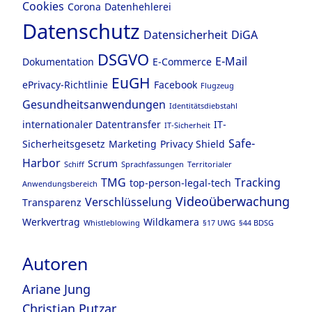
Cookies
Corona
Datenhehlerei
Datenschutz
Datensicherheit
DiGA
DSGVO
E-Mail
Dokumentation
E-Commerce
EuGH
ePrivacy-Richtlinie
Facebook
Flugzeug
Gesundheitsanwendungen
Identitätsdiebstahl
internationaler Datentransfer
IT-
IT-Sicherheit
Safe-
Sicherheitsgesetz
Marketing
Privacy Shield
Harbor
Scrum
Schiff
Sprachfassungen
Territorialer
TMG
Tracking
top-person-legal-tech
Anwendungsbereich
Videoüberwachung
Verschlüsselung
Transparenz
Werkvertrag
Wildkamera
Whistleblowing
§17 UWG
§44 BDSG
Autoren
Ariane Jung
Christian Putzar