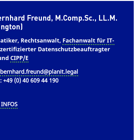
ernhard Freund, M.Comp.Sc., LL.M.
ington)
atiker, Rechtsanwalt,
Fachanwalt für IT-
 zertifizierter Datenschutzbeauftragter
 und
CIPP/E
:
bernhard.freund@planit.legal
: +49 (0) 40 609 44 190
 INFOS