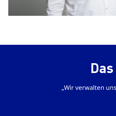
Das
 und intuitiven
„Wir verwalten un
Möglichkeit, der
isungs- und
// LEGAL Team stets