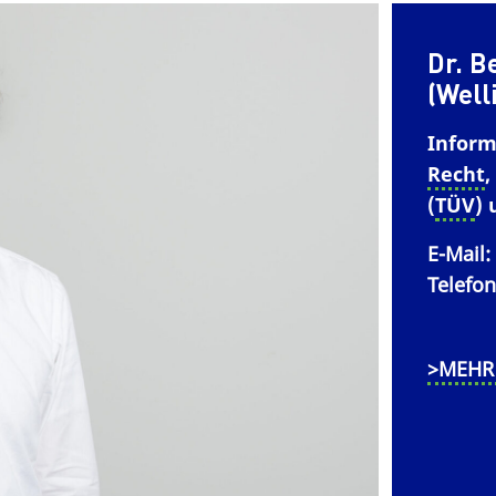
Dr. B
(Well
Inform
Recht
,
(
TÜV
)
E-Mail
Telefon
>MEHR