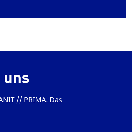
 uns
ANIT // PRIMA. Das
„Wir hätten nich
kann
Dr