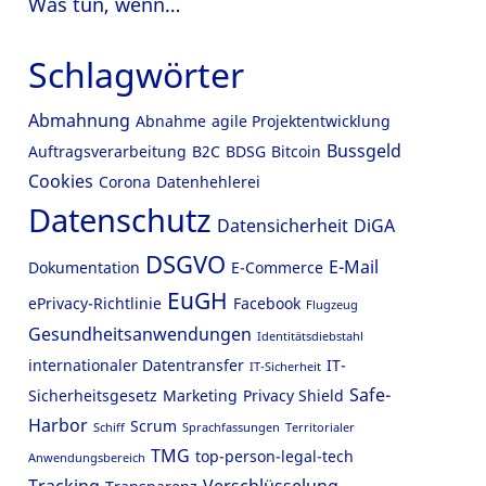
Was tun, wenn…
Schlagwörter
Abmahnung
Abnahme
agile Projektentwicklung
Bussgeld
Auftragsverarbeitung
B2C
BDSG
Bitcoin
Cookies
Corona
Datenhehlerei
Datenschutz
Datensicherheit
DiGA
DSGVO
E-Mail
Dokumentation
E-Commerce
EuGH
ePrivacy-Richtlinie
Facebook
Flugzeug
Gesundheitsanwendungen
Identitätsdiebstahl
internationaler Datentransfer
IT-
IT-Sicherheit
Safe-
Sicherheitsgesetz
Marketing
Privacy Shield
Harbor
Scrum
Schiff
Sprachfassungen
Territorialer
TMG
top-person-legal-tech
Anwendungsbereich