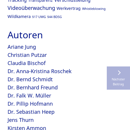
Tracking
Verschlüsselung
Transparenz
Videoüberwachung
Werkvertrag
Whistleblowing
Wildkamera
§17 UWG
§44 BDSG
Autoren
Ariane Jung
Christian Putzar
Claudia Bischof
Dr. Anna-Kristina Roschek
Dr. Bernd Schmidt
Nächster
Beitrag
Dr. Bernhard Freund
Dr. Falk W. Müller
Dr. Pillip Hofmann
Dr. Sebastian Heep
Jens Thurn
Kirsten Ammon