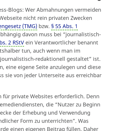
dPress-Blogs: Wer Abmahnungen vermeiden
Webseite nicht rein privaten Zwecken
engesetz (TMG)
bzw.
§ 55 Abs. 1
hängig davon muss bei “journalistisch-
bs. 2 RStV
ein Verantwortlicher benannt
chtshalber tun, auch wenn man im
ournalistisch-redaktionell gestaltet” ist.
n, eine eigene Seite anzulegen und diese
s sie von jeder Unterseite aus erreichbar
 für private Websites erforderlich. Denn
elemediendiensten, die “Nutzer zu Beginn
wecke der Erhebung und Verwendung
dlicher Form zu unterrichten”. Was
rde einen eigenen Beitrag füllen. Daher