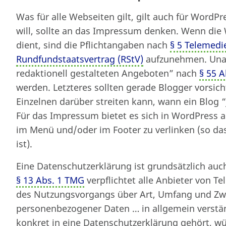
Was für alle Webseiten gilt, gilt auch für Wor
will, sollte an das Impressum denken. Wenn die 
dient, sind die Pflichtangaben nach
§ 5 Telemedi
Rundfundstaatsvertrag (RStV)
aufzunehmen. Unab
redaktionell gestalteten Angeboten” nach
§ 55 A
werden. Letzteres sollten gerade Blogger vorsi
Einzelnen darüber streiten kann, wann ein Blog “j
Für das Impressum bietet es sich in WordPress a
im Menü und/oder im Footer zu verlinken (so das
ist).
Eine Datenschutzerklärung ist grundsätzlich auch
§ 13 Abs. 1 TMG
verpflichtet alle Anbieter von T
des Nutzungsvorgangs über Art, Umfang und Z
personenbezogener Daten … in allgemein verstän
konkret in eine Datenschutzerklärung gehört, wü