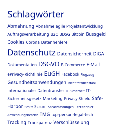
Schlagwörter
Abmahnung
Abnahme
agile Projektentwicklung
Bussgeld
Auftragsverarbeitung
B2C
BDSG
Bitcoin
Cookies
Corona
Datenhehlerei
Datenschutz
Datensicherheit
DiGA
DSGVO
E-Mail
Dokumentation
E-Commerce
EuGH
ePrivacy-Richtlinie
Facebook
Flugzeug
Gesundheitsanwendungen
Identitätsdiebstahl
internationaler Datentransfer
IT-
IT-Sicherheit
Safe-
Sicherheitsgesetz
Marketing
Privacy Shield
Harbor
Scrum
Schiff
Sprachfassungen
Territorialer
TMG
top-person-legal-tech
Anwendungsbereich
Tracking
Verschlüsselung
Transparenz