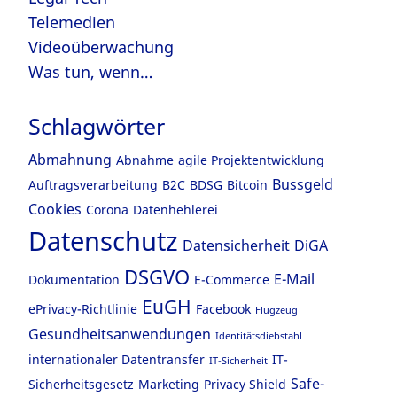
Telemedien
Videoüberwachung
Was tun, wenn…
Schlagwörter
Abmahnung
Abnahme
agile Projektentwicklung
Bussgeld
Auftragsverarbeitung
B2C
BDSG
Bitcoin
Cookies
Corona
Datenhehlerei
Datenschutz
Datensicherheit
DiGA
DSGVO
E-Mail
Dokumentation
E-Commerce
EuGH
ePrivacy-Richtlinie
Facebook
Flugzeug
Gesundheitsanwendungen
Identitätsdiebstahl
internationaler Datentransfer
IT-
IT-Sicherheit
Safe-
Sicherheitsgesetz
Marketing
Privacy Shield