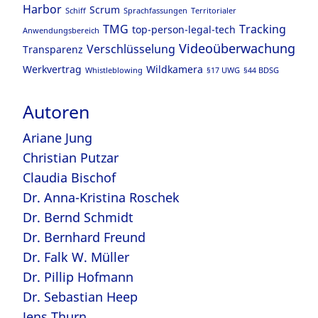
Harbor
Scrum
Schiff
Sprachfassungen
Territorialer
TMG
Tracking
top-person-legal-tech
Anwendungsbereich
Videoüberwachung
Verschlüsselung
Transparenz
Werkvertrag
Wildkamera
Whistleblowing
§17 UWG
§44 BDSG
Autoren
Ariane Jung
Christian Putzar
Claudia Bischof
Dr. Anna-Kristina Roschek
Dr. Bernd Schmidt
Dr. Bernhard Freund
Dr. Falk W. Müller
Dr. Pillip Hofmann
Dr. Sebastian Heep
Jens Thurn