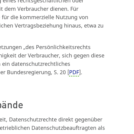
eines rechtsgeschäftlichen oder
it dem Verbraucher dienen. Für
für die kommerzielle Nutzung von
ichen Vertragsbeziehung hinaus, etwa zu
zungen „des Persönlichkeitsrechts
gkeit der Verbraucher, sich gegen diese
 ein datenschutzrechtliches
der Bundesregierung, S. 20 [
PDF
].
rbände
keit, Datenschutzrechte direkt gegenüber
betrieblichen Datenschutzbeauftragten als