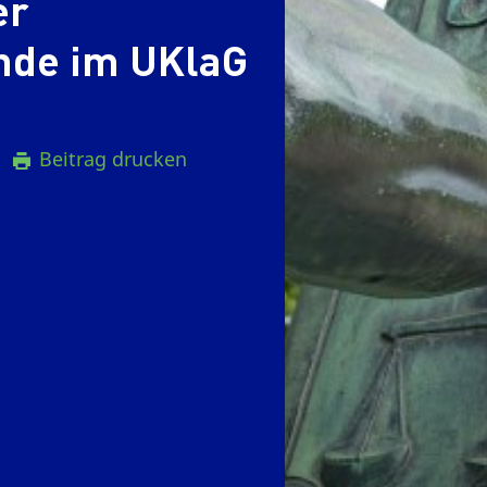
er
nde im UKlaG
Beitrag drucken