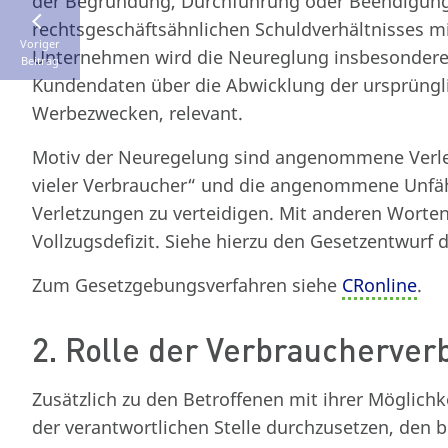
der Begründung, Durchführung oder Beendigung 
rechtsgeschäftsähnlichen Schuldverhältnisses m
Voriger
Unternehmen wird die Neureglung insbesondere 
Beitrag
Kundendaten über die Abwicklung der ursprüngl
Werbezwecken, relevant.
Motiv der Neuregelung sind angenommene Verlet
vieler Verbraucher“ und die angenommene Unfähi
Verletzungen zu verteidigen. Mit anderen Worten
Vollzugsdefizit. Siehe hierzu den Gesetzentwurf 
Zum Gesetzgebungsverfahren siehe
CRonline
.
2. Rolle der Verbraucherve
Zusätzlich zu den Betroffenen mit ihrer Möglich
der verantwortlichen Stelle durchzusetzen, den 