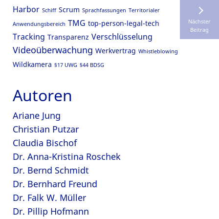
Harbor
Scrum
Schiff
Sprachfassungen
Territorialer
Nächster
TMG
top-person-legal-tech
Anwendungsbereich
Beitrag
Tracking
Verschlüsselung
Transparenz
Videoüberwachung
Werkvertrag
Whistleblowing
Wildkamera
§17 UWG
§44 BDSG
Autoren
Ariane Jung
Christian Putzar
Claudia Bischof
Dr. Anna-Kristina Roschek
Dr. Bernd Schmidt
Dr. Bernhard Freund
Dr. Falk W. Müller
Dr. Pillip Hofmann