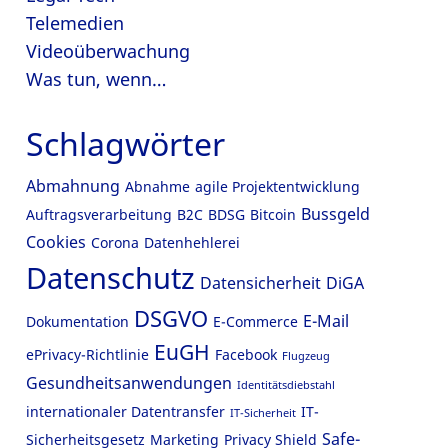
Telemedien
Videoüberwachung
Was tun, wenn…
Schlagwörter
Abmahnung
Abnahme
agile Projektentwicklung
Bussgeld
Auftragsverarbeitung
B2C
BDSG
Bitcoin
Cookies
Corona
Datenhehlerei
Datenschutz
Datensicherheit
DiGA
DSGVO
E-Mail
Dokumentation
E-Commerce
EuGH
ePrivacy-Richtlinie
Facebook
Flugzeug
Gesundheitsanwendungen
Identitätsdiebstahl
internationaler Datentransfer
IT-
IT-Sicherheit
Safe-
Sicherheitsgesetz
Marketing
Privacy Shield