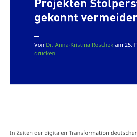
Projekten Stolpers
gekonnt vermeide
Von
Dr. Anna-Kristina Roschek
am 25. F
drucken
In Zeiten der digitalen Transformation deutsche