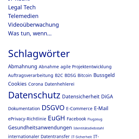
Legal Tech
Telemedien
Videoüberwachung
Was tun, wenn…
Schlagwörter
Abmahnung
Abnahme
agile Projektentwicklung
Bussgeld
Auftragsverarbeitung
B2C
BDSG
Bitcoin
Cookies
Corona
Datenhehlerei
Datenschutz
Datensicherheit
DiGA
DSGVO
E-Mail
Dokumentation
E-Commerce
EuGH
ePrivacy-Richtlinie
Facebook
Flugzeug
Gesundheitsanwendungen
Identitätsdiebstahl
internationaler Datentransfer
IT-
IT-Sicherheit