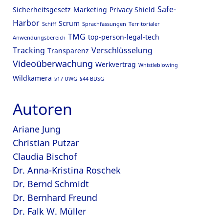
Safe-
Sicherheitsgesetz
Marketing
Privacy Shield
Harbor
Scrum
Schiff
Sprachfassungen
Territorialer
TMG
top-person-legal-tech
Anwendungsbereich
Tracking
Verschlüsselung
Transparenz
Videoüberwachung
Werkvertrag
Whistleblowing
Wildkamera
§17 UWG
§44 BDSG
Autoren
Ariane Jung
Christian Putzar
Claudia Bischof
Dr. Anna-Kristina Roschek
Dr. Bernd Schmidt
Dr. Bernhard Freund
Dr. Falk W. Müller