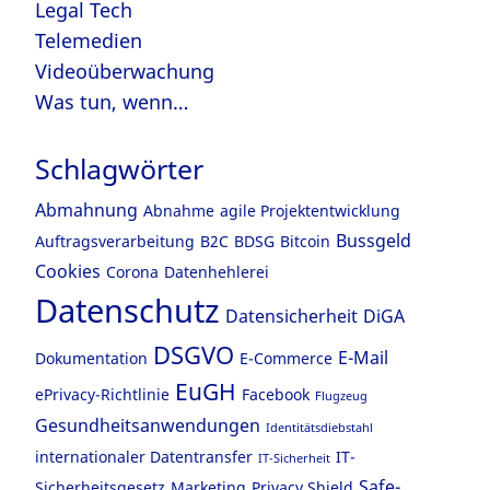
Legal Tech
Telemedien
Videoüberwachung
Was tun, wenn…
Schlagwörter
Abmahnung
Abnahme
agile Projektentwicklung
Bussgeld
Auftragsverarbeitung
B2C
BDSG
Bitcoin
Cookies
Corona
Datenhehlerei
Datenschutz
Datensicherheit
DiGA
DSGVO
E-Mail
Dokumentation
E-Commerce
EuGH
ePrivacy-Richtlinie
Facebook
Flugzeug
Gesundheitsanwendungen
Identitätsdiebstahl
internationaler Datentransfer
IT-
IT-Sicherheit
Safe-
Sicherheitsgesetz
Marketing
Privacy Shield