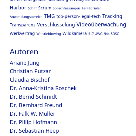
Harbor
Scrum
Schiff
Sprachfassungen
Territorialer
TMG
Tracking
top-person-legal-tech
Anwendungsbereich
Videoüberwachung
Verschlüsselung
Transparenz
Werkvertrag
Wildkamera
Whistleblowing
§17 UWG
§44 BDSG
Autoren
Ariane Jung
Christian Putzar
Claudia Bischof
Dr. Anna-Kristina Roschek
Dr. Bernd Schmidt
Dr. Bernhard Freund
Dr. Falk W. Müller
Dr. Pillip Hofmann
Dr. Sebastian Heep