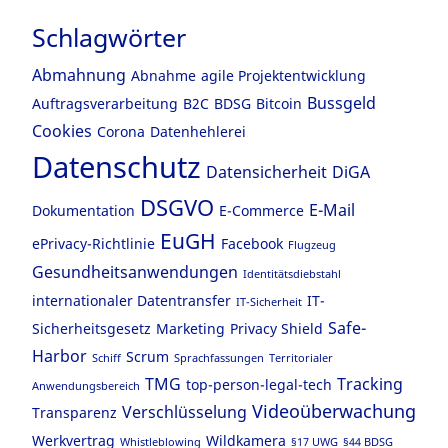
Schlagwörter
Abmahnung
Abnahme
agile Projektentwicklung
Bussgeld
Auftragsverarbeitung
B2C
BDSG
Bitcoin
Cookies
Corona
Datenhehlerei
Datenschutz
Datensicherheit
DiGA
DSGVO
E-Mail
Dokumentation
E-Commerce
EuGH
ePrivacy-Richtlinie
Facebook
Flugzeug
Gesundheitsanwendungen
Identitätsdiebstahl
internationaler Datentransfer
IT-
IT-Sicherheit
Safe-
Sicherheitsgesetz
Marketing
Privacy Shield
Harbor
Scrum
Schiff
Sprachfassungen
Territorialer
TMG
Tracking
top-person-legal-tech
Anwendungsbereich
Videoüberwachung
Verschlüsselung
Transparenz
Werkvertrag
Wildkamera
Whistleblowing
§17 UWG
§44 BDSG