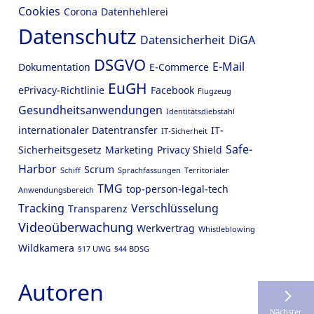
Cookies
Corona
Datenhehlerei
Datenschutz
Datensicherheit
DiGA
DSGVO
E-Mail
Dokumentation
E-Commerce
EuGH
ePrivacy-Richtlinie
Facebook
Flugzeug
Gesundheitsanwendungen
Identitätsdiebstahl
internationaler Datentransfer
IT-
IT-Sicherheit
Safe-
Sicherheitsgesetz
Marketing
Privacy Shield
Harbor
Scrum
Schiff
Sprachfassungen
Territorialer
TMG
top-person-legal-tech
Anwendungsbereich
Tracking
Verschlüsselung
Transparenz
Videoüberwachung
Werkvertrag
Whistleblowing
Wildkamera
§17 UWG
§44 BDSG
Autoren
Nächster