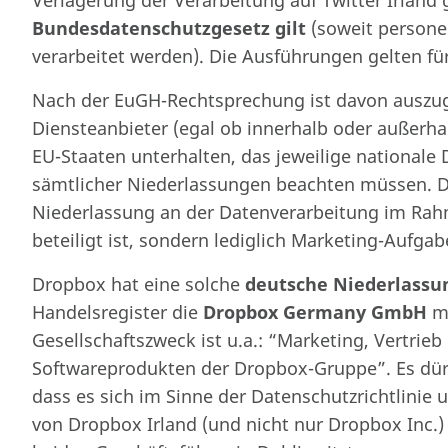
Verlagerung der Verarbeitung auf Twitter Irland
Bundesdatenschutzgesetz gilt
(soweit person
verarbeitet werden). Die Ausführungen gelten f
Nach der EuGH-Rechtsprechung ist davon auszug
Diensteanbieter (egal ob innerhalb oder außerha
EU-Staaten unterhalten, das jeweilige nationale
sämtlicher Niederlassungen beachten müssen. Di
Niederlassung an der Datenverarbeitung im Rah
beteiligt ist, sondern lediglich Marketing-Aufg
Dropbox hat eine solche
deutsche Niederlassu
Handelsregister die
Dropbox Germany GmbH
mi
Gesellschaftszweck ist u.a.: “Marketing, Vertrieb
Softwareprodukten der Dropbox-Gruppe”. Es dürft
dass es sich im Sinne der Datenschutzrichtlinie
von Dropbox Irland (und nicht nur Dropbox Inc.) h