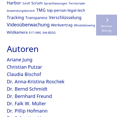
Harbor
Scrum
Schiff
Sprachfassungen
Territorialer
TMG
top-person-legal-tech
Anwendungsbereich
Tracking
Verschlüsselung
Transparenz
Videoüberwachung
Werkvertrag
Whistleblowing
Nächster
Beitrag
Wildkamera
§17 UWG
§44 BDSG
Autoren
Ariane Jung
Christian Putzar
Claudia Bischof
Dr. Anna-Kristina Roschek
Dr. Bernd Schmidt
Dr. Bernhard Freund
Dr. Falk W. Müller
Dr. Pillip Hofmann