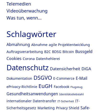
Telemedien
Videoüberwachung
Was tun, wenn…
Schlagwörter
Abmahnung
Abnahme
agile Projektentwicklung
Bussgeld
Auftragsverarbeitung
B2C
BDSG
Bitcoin
Cookies
Corona
Datenhehlerei
Datenschutz
Datensicherheit
DiGA
DSGVO
E-Mail
Dokumentation
E-Commerce
EuGH
ePrivacy-Richtlinie
Facebook
Flugzeug
Gesundheitsanwendungen
Identitätsdiebstahl
internationaler Datentransfer
IT-
IT-Sicherheit
Safe-
Sicherheitsgesetz
Marketing
Privacy Shield