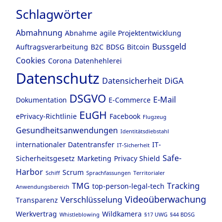
Schlagwörter
Abmahnung
Abnahme
agile Projektentwicklung
Bussgeld
Auftragsverarbeitung
B2C
BDSG
Bitcoin
Cookies
Corona
Datenhehlerei
Datenschutz
Datensicherheit
DiGA
DSGVO
E-Mail
Dokumentation
E-Commerce
EuGH
ePrivacy-Richtlinie
Facebook
Flugzeug
Gesundheitsanwendungen
Identitätsdiebstahl
internationaler Datentransfer
IT-
IT-Sicherheit
Safe-
Sicherheitsgesetz
Marketing
Privacy Shield
Harbor
Scrum
Schiff
Sprachfassungen
Territorialer
TMG
Tracking
top-person-legal-tech
Anwendungsbereich
Videoüberwachung
Verschlüsselung
Transparenz
Werkvertrag
Wildkamera
Whistleblowing
§17 UWG
§44 BDSG