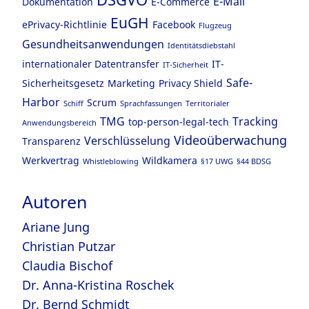
E-Mail
Dokumentation
E-Commerce
EuGH
ePrivacy-Richtlinie
Facebook
Flugzeug
Gesundheitsanwendungen
Identitätsdiebstahl
internationaler Datentransfer
IT-
IT-Sicherheit
Safe-
Sicherheitsgesetz
Marketing
Privacy Shield
Harbor
Scrum
Schiff
Sprachfassungen
Territorialer
TMG
Tracking
top-person-legal-tech
Anwendungsbereich
Videoüberwachung
Verschlüsselung
Transparenz
Werkvertrag
Wildkamera
Whistleblowing
§17 UWG
§44 BDSG
Autoren
Ariane Jung
Christian Putzar
Claudia Bischof
Dr. Anna-Kristina Roschek
Dr. Bernd Schmidt