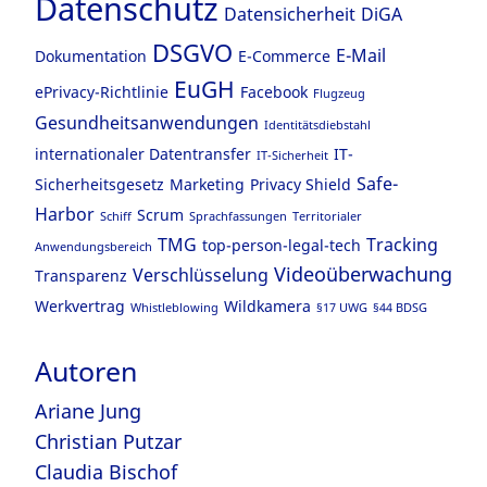
Datenschutz
Datensicherheit
DiGA
DSGVO
E-Mail
Dokumentation
E-Commerce
EuGH
ePrivacy-Richtlinie
Facebook
Flugzeug
Gesundheitsanwendungen
Identitätsdiebstahl
internationaler Datentransfer
IT-
IT-Sicherheit
Safe-
Sicherheitsgesetz
Marketing
Privacy Shield
Harbor
Scrum
Schiff
Sprachfassungen
Territorialer
TMG
Tracking
top-person-legal-tech
Anwendungsbereich
Videoüberwachung
Verschlüsselung
Transparenz
Werkvertrag
Wildkamera
Whistleblowing
§17 UWG
§44 BDSG
Autoren
Ariane Jung
Christian Putzar
Claudia Bischof