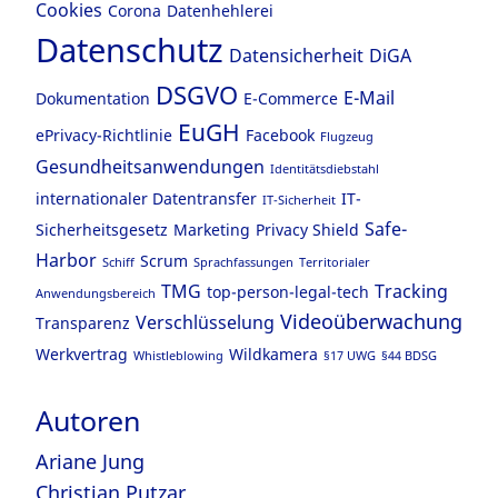
Cookies
Corona
Datenhehlerei
Datenschutz
Datensicherheit
DiGA
DSGVO
E-Mail
Dokumentation
E-Commerce
EuGH
ePrivacy-Richtlinie
Facebook
Flugzeug
Gesundheitsanwendungen
Identitätsdiebstahl
internationaler Datentransfer
IT-
IT-Sicherheit
Safe-
Sicherheitsgesetz
Marketing
Privacy Shield
Harbor
Scrum
Schiff
Sprachfassungen
Territorialer
TMG
Tracking
top-person-legal-tech
Anwendungsbereich
Videoüberwachung
Verschlüsselung
Transparenz
Werkvertrag
Wildkamera
Whistleblowing
§17 UWG
§44 BDSG
Autoren
Ariane Jung
Christian Putzar